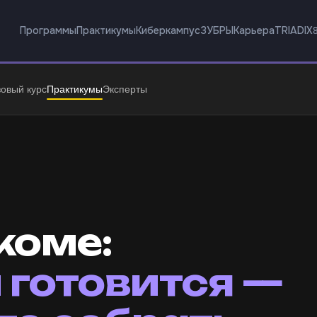
Программы
Практикумы
Киберкампус
ЗУБРЫ
Карьера
TRIADIX
овый курс
Практикумы
Эксперты
коме:
 готовится —