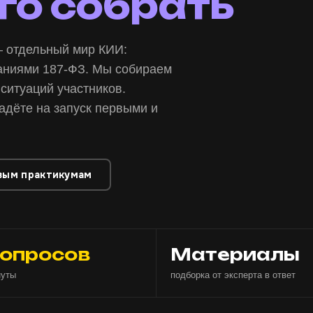
го собрать
 отдельный мир КИИ:
ваниями 187-ФЗ. Мы собираем
ситуаций участников.
падёте на запуск первыми и
вым практикумам
вопросов
Материалы
нуты
подборка от эксперта в ответ