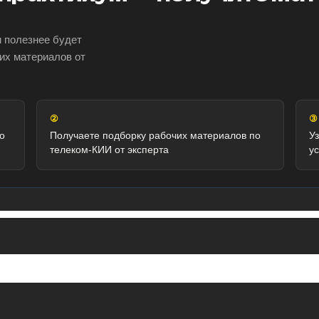
м полезнее будет
их материалов от
②
③
о
Получаете подборку рабочих материалов по
У
телеком-КИИ от эксперта
у